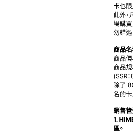
卡也限
此外，凡於
場購買
勿錯過
商品名稱：
商品價
商品規
(SSR：
除了 
名的卡
銷售管
1. HI
區。