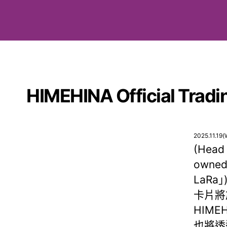
HIMEHINA Official Tradi
2025.11.19(
(Head 
owned
LaRa」
卡片將於
HIMEH
也將透過