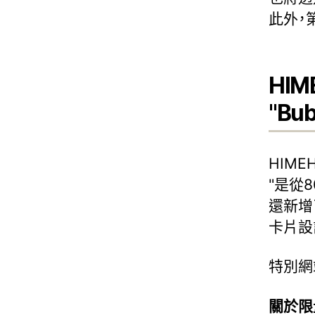
此外，
HIME
"Bub
HIMEHI
"是從
還新增
卡片設
特別網
關於限