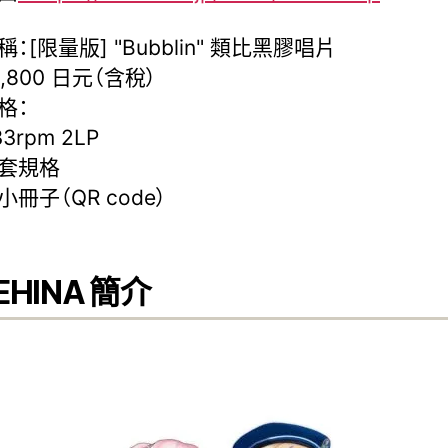
：[限量版] "Bubblin" 類比黑膠唱片
,800 日元（含稅）
格：
33rpm 2LP
套規格
冊子（QR code）
EHINA 簡介