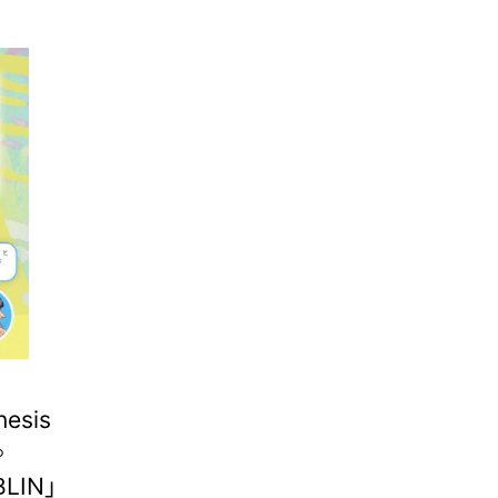
sis
。
BLIN」