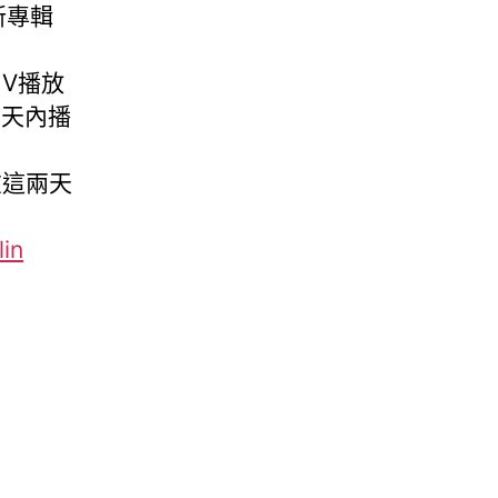
最新專輯
其MV播放
五天內播
在這兩天
lin