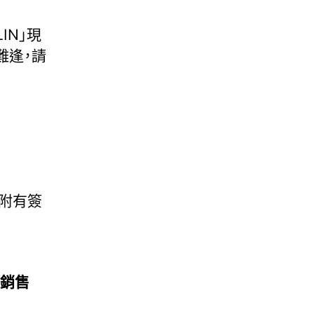
LIN」現
難逢，請
和附有簽
會場銷售