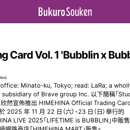
ng Card Vol. 1 'Bubblin x Bu
Wed)
office: Minato-ku, Tokyo; read: LaRa; a wholl
 subsidiary of Brave group Inc. 以下簡稱「Stu
)欣然宣佈推出 HIMEHINA Official Trading Card
 2025 年 11 月 22 日（六）、23 日（日）舉行的
INA LIVE 2025「LIFETIME is BUBBLIN」中
網路商店「HIMEHINA MART」販售。