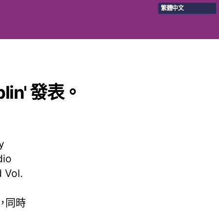
繁體中文
bblin' 發表。
y
dio
 Vol.
販售，同時