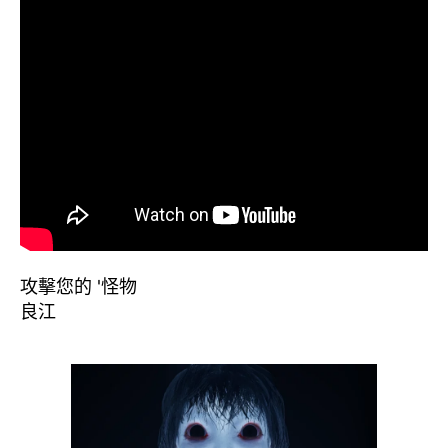
攻擊您的 '怪物
良江