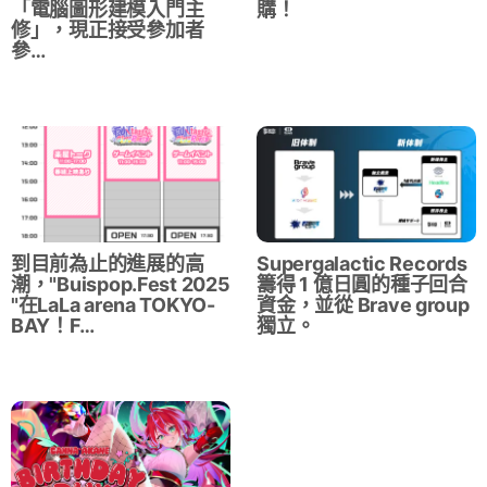
「電腦圖形建模入門主
購！
修」，現正接受參加者
參…
到目前為止的進展的高
Supergalactic Records
潮，"Buispop.Fest 2025
籌得 1 億日圓的種子回合
"在LaLa arena TOKYO-
資金，並從 Brave group
BAY！F…
獨立。