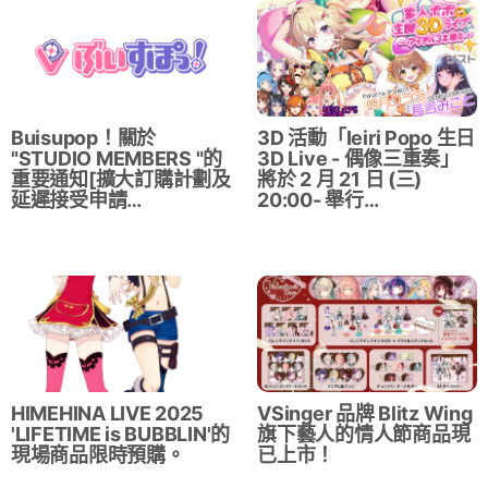
Buisupop！關於
3D 活動「Ieiri Popo 生日
"STUDIO MEMBERS "的
3D Live - 偶像三重奏」
重要通知[擴大訂購計劃及
將於 2 月 21 日 (三)
延遲接受申請…
20:00- 舉行…
HIMEHINA LIVE 2025
VSinger 品牌 Blitz Wing
'LIFETIME is BUBBLIN'的
旗下藝人的情人節商品現
現場商品限時預購。
已上市！