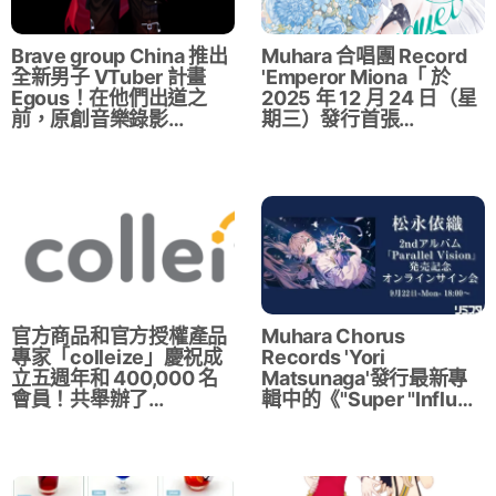
Muhara 合唱團 Record
Brave group China 推出
'Emperor Miona「 於
全新男子 VTuber 計畫
2025 年 12 月 24 日（星
Egous！在他們出道之
期三）發行首張…
前，原創音樂錄影…
官方商品和官方授權產品
Muhara Chorus
專家「colleize」慶祝成
Records 'Yori
立五週年和 400,000 名
Matsunaga'發行最新專
會員！共舉辦了…
輯中的《"Super "Influ…