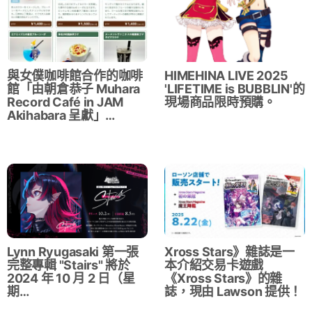
與女僕咖啡館合作的咖啡
HIMEHINA LIVE 2025
館「由朝倉恭子 Muhara
'LIFETIME is BUBBLIN'的
Record Café in JAM
現場商品限時預購。
Akihabara 呈獻」…
Lynn Ryugasaki 第一張
Xross Stars》雜誌是一
完整專輯 "Stairs" 將於
本介紹交易卡遊戲
2024 年 10 月 2 日（星
《Xross Stars》的雜
期…
誌，現由 Lawson 提供！